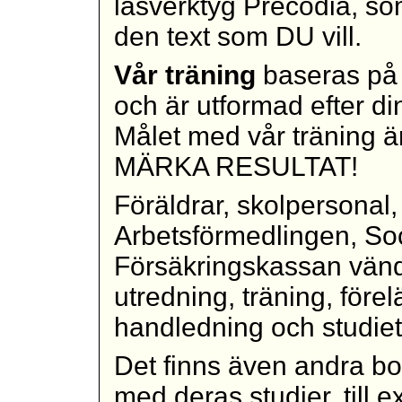
läsverktyg Precodia, som
den text som DU vill.
Vår träning
baseras på
och är utformad efter di
Målet med vår träning 
MÄRKA RESULTAT!
Föräldrar, skolpersonal,
Arbetsförmedlingen, Soc
Försäkringskassan vänder
utredning, träning, förel
handledning och studie
Det finns även andra b
med deras studier, till